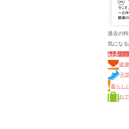
過去の特
気になる
バッ
健
元
暮らし
お