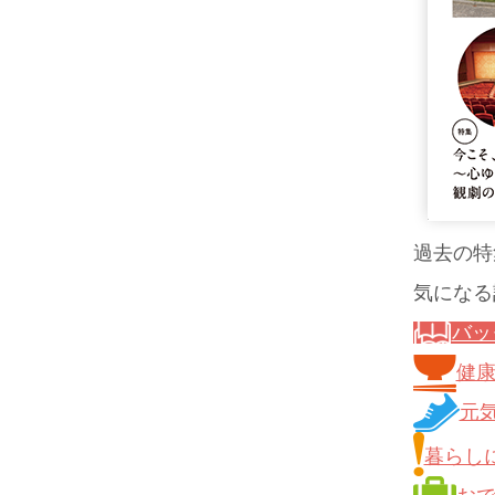
過去の特
気になる
バッ
健
元
暮らし